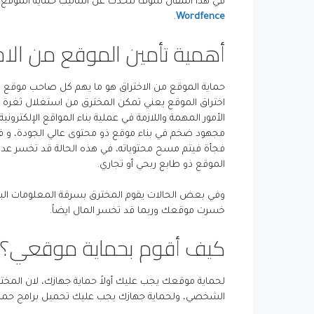
في هذا المقال سوف نتحدث عن أساليب حماية الموقع الا
.
Wordfence
أهمية تأمين الموقع من الاخ
حماية الموقع من الاختراق هو ما يهم كل صاحب موقع الكتر
اختراق الموقع يعني تمكن المخترق من استغلال ثغرة أمن
الأمور المهمة واللازمة في عملية بناء المواقع الإلكت
مجهود ضخم في بناء موقع ذو محتوى عالي الجودة، و 
فجأة فيتم مسح محتوياته، في هذه الحالة قد تخسر عدد
الموقع ذو طابع ربحي أو تجاري.
وفي بعض الحالات يقوم المخترق بسرقة المعلومات البنكي
خسرت موقعك وربما قد تخسر المال ايضاً.
كيف أقوم بحماية موقعي؟
لحماية موقعك يجب عليك أولاً حماية جهازك، لان الم
الشخصي، ولحماية جهازك يجب عليك تحميل برامج حماية