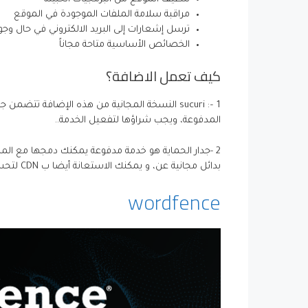
مراقبة سلامة الملفات الموجودة في الموقع
ترسل إشعارات إلى البريد الالكتروني في حال وج
الخصائص الأساسية متاحة مجاناً
كيف تعمل الاضافة؟
1 –: sucuri النسخة المجانية من هذه الإضافة تتض
المدفوعة، ويجب شراؤها لتفعيل الخدمة..
بدائل مجانية عن، و يمكنك الاستعانة أيضا ب CDN لتحسين الأداء ، ونظام كشف التسلل (IDS) ، ومضاد لهجمات الددوس DDoS.
wordfence