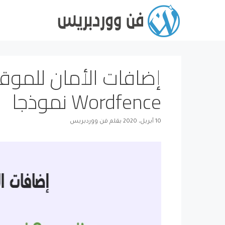
نتقل
لى
لمحتوى
Wordfence نموذجا
10 أبريل، 2020
بقلم
فن ووردبريس