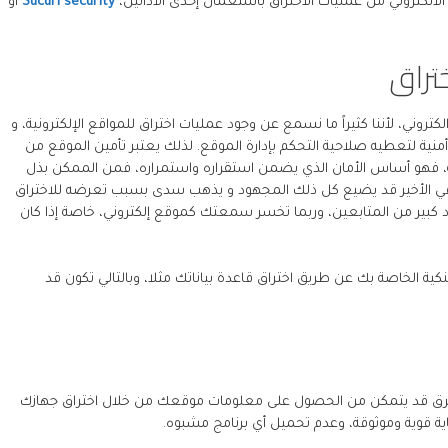
لكتروني من عمليات الاختراق باستعمال إحدى الأداتين،
Sucuri security
أو
تراق
وني، لأننا كثيراً ما نسمع عن وجود عمليات اختراق للمواقع الإلكترونية، و
ية لتعطيه صلاحية التحكم بإدارة الموقع. لذلك يعتبر تأمين الموقع من
رونية، فهو أساس الأمان الذي يضمن استقراره واستمراره، فمن الممكن بذل
في الأخير قد يضيع كل ذلك المجهود و يذهب سدى بسبب تعرضه للاختراق
 كبير من المتابعين، وربما تخسر سمعتك كموقع إلكتروني، خاصة إذا كان
ة الخاصة بك عن طريق اختراق قاعدة بياناتك مثلا، وبالتالي تكون قد
خترق قد يتمكن من الحصول على معلومات موقعك من خلال اختراق جهازك
 قوية وموثوقة، وعدم تحميل أي برنامج مشبوه.