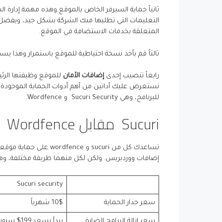
ثانياً حماية السيرفر الخاص بالموقع وهذه مهمة إدارة 
التعليمات التي تطلبها منك الشركة بشكل جيد، ويفض
المتعلقة بخدمات الاستضافة في الموقع.
ثالثاً قم بأخذ نسخة احتياطية للموقع باستمرار وهذا ي
رابعاً تنصيب إحدى
إضافات الأمان
للموقع وظيفتها الرئيس
نستعرض عليك أداتين من أهم أدوات الحماية الموجودة 
للبرنامج، وهي Sucuri Security و Wordfence.
Sucuri مقابل Wordfence
تساعدك كل من sucuri و
إضافات ووردبريس. ولكن لكل منهما طريقة مختلفة، وه
Sucuri security
سعر جدار الحماية
10$ شهرياً
سعر ازالة البرامج الضارة
يبدأ بسعر 199$ سنوياً عمليات تنظيف غير محدودة