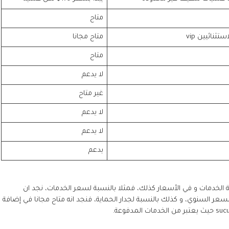
متاح
ثنائيين vip
متاح مجانا
متاح
لا يدعم
غير متاح
لا يدعم
لا يدعم
يدعم
ة الخدمات و في الأسعار كذلك، فمثلا بالنسبة لسعر الخدمات، نجد ان
فة من Securi security إذا ما قارنا السعر السنوي، و كذلك بالنسبة لجدار الحماية، فنجد انه متاح مجانا في إضافة