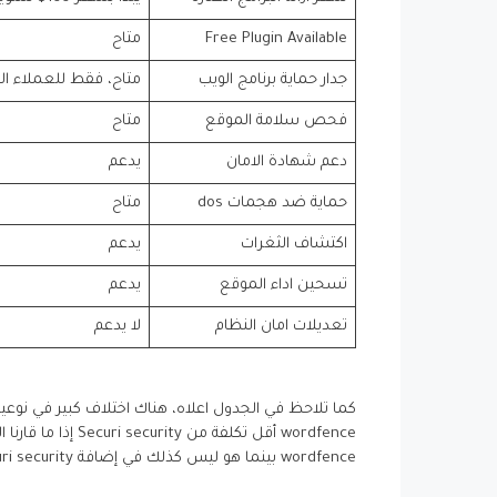
Free Plugin Available
متاح
جدار حماية برنامج الويب
متاح، فقط للعملاء الاست
فحص سلامة الموقع
متاح
دعم شهادة الامان
يدعم
حماية ضد هجمات dos
متاح
اكتشاف الثغرات
يدعم
تسحين اداء الموقع
يدعم
تعديلات امان النظام
لا يدعم
كما تلاحظ في الجدول اعلاه، هناك اختلاف كبير في نوعي
wordfence أقل تكل
wordfence بينما هو ليس كذلك في إضافة sucuri security حيث يعتبر من الخدمات المدفوعة.