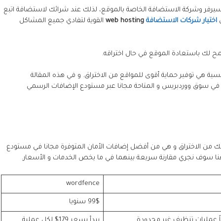
السيرفر وشركة الاستضافة الخاصة بالموقع، لذلك عند شرائك لاستضافة اتبع
ل
اختيار شركات الاستضافة
web hosting
القوية لتفادي جميع المشاكل
سمح لك باستعادة الموقع في حال اختراقه.
ية هي توفير حماية أقوى للمواقع من الاختراق. و في هذه المقالة
في سوق ووردبريس و المتاحة مجانا عبر مستودع الإضافات الرسمي
 wordfence على حماية موقعك من الاختراق و هي من أفضل إضافات الأمان المتوفرة مجانا في مستودع
نا سوف نجري مقارنة سريعة بينهما في ما يخص الخدمات و الأسعار.
wordfence
99$ سنويا
يبدأ بسعر 179$ لكل عملية