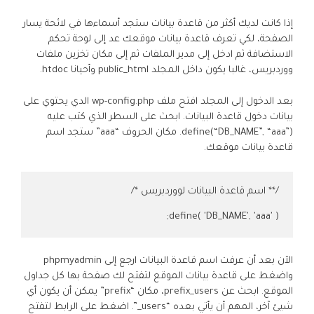
إذا كانت لديك أكثر من قاعدة بيانات ستجد أسماءها في لائحة يسار
الصفحة، لكي تعرف قاعدة بيانات موقعك عد إلى لوحة تحكم
الاستضافة ثم ادخل إلى مدير الملفات ثم إلى مكان تخزين ملفات
ووردبريس، غالبا يكون داخل المجلد public_html وأحيانا htdoc.
بعد الدخول إلى المجلد افتح ملف wp-config.php الدي يحتوي على
بيانات دخول قاعدة البيانات. ابحث على السطر الذي كتب عليه
define(“DB_NAME”, “aaa”). مكان الحروف “aaa” ستجد اسم
قاعدة بيانات موقعك.
define( 'DB_NAME', 'aaa' );
الآن بعد أن عرفت اسم قاعدة البيانات ارجع إلى phpmyadmin
واضغط على قاعدة بيانات الموقع لتفتح لك صفحة بها كل جداول
الموقع. ابحث عن prefix_users، مكان “prefix” يمكن أن يكون أي
شيئ آخر، المهم أن يأتي بعده “users_”. اضغط على الرابط لتفتح