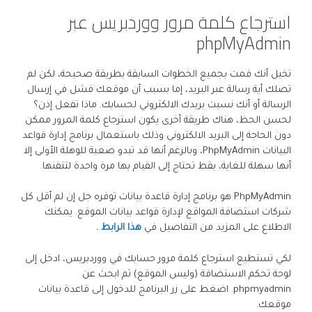
استرجاع كلمة مرور ووردبريس عبر
phpMyAdmin
تخيل أنك قمت بجميع الخطوات السابقة بطريقة صحيحة، لكن لم
تصلك أية رسالة عبر البريد، إما بسبب أن موقعك فشل في إرسال
الرسالة أو أنك نسيت بريدك الالكتروني لحسابك. ماذا تفعل إذن؟
لحسن الحظ، هناك طريقة أخرى يكون استرجاع كلمة المرور ممكن
دون الحاجة إلى البريد الالكتروني وذلك باستعمال برنامج إدارة قواعد
البيانات PhpMyAdmin، وبالرغم أنها قد تبدو صعبة للوهلة الأولى إلا
أنها سهلة للغاية، بقط تحتاج إلى القيام بها مرة واحدة لتتقنها.
PhpMyAdmin هو برنامج إدارة قاعدة بيانات توفره جل إن لم أقل كل
شركات استضافة المواقع لإدارة قواعد بيانات الموقع. يمكنك
الاطلاع على المزيد من التفاصيل في
هذا الرابط .
لكي تستطيع استرجاع كلمة مرور حسابك في ووردبريس، ادخل إلى
لوحة تحكم الاستضافة (وليس الموقع) ثم ابحث عن
phpmyadmin. اضغط على زر البرنامج للدخول إلى قاعدة بيانات
موقعك.