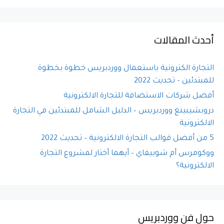
l
t
e
أحدث المقالات
r
n
a
التجارة الكترونية باستعمال ووردبريس خطوة بخطوة
t
للمبتدئين – تحديث 2022
i
أفضل شركات الاستضافة للتجارة الالكترونية
v
e
دروبشيبينغ ووردبريس – الدليل الشامل للمبتدئين في التجارة
:
الالكترونية
5 من أفضل قوالب التجارة الالكترونية – تحديث 2022
ووكومرس أم شوبيفاي – أيهما أختار لمشروع التجارة
الالكترونية؟
حول فن ووردبريس