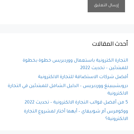
A
l
t
e
أحدث المقالات
r
n
a
التجارة الكترونية باستعمال ووردبريس خطوة بخطوة
t
للمبتدئين – تحديث 2022
i
أفضل شركات الاستضافة للتجارة الالكترونية
v
e
دروبشيبينغ ووردبريس – الدليل الشامل للمبتدئين في التجارة
:
الالكترونية
5 من أفضل قوالب التجارة الالكترونية – تحديث 2022
ووكومرس أم شوبيفاي – أيهما أختار لمشروع التجارة
الالكترونية؟