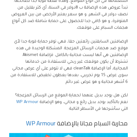
استعمالها في كل انواع المواقع، وهذه نقطة قوية جدا لصالحها.
تبدأ عروض هذه الإضافة ب 8دولار في السنة، أي كثر بقليل من
نصف دولار في الشهر، و هو سعر يعتبر الأرخص من بين العروض
المتوفرة، و هو كافي جدا للحصول على حماية شاملة ضد كل أنواع
هجمات السبام على موقعك.
الإضافتين السابقتين رائعتين حقا، فهي توفر حماية قوية جدا لأي
موقع ضد هجمات الرسائل المزعجة. المشكلة الوحيدة في هذه
الإضافتين هي أنها ليست مجانية بالكامل. فإضافة Akismet
تشترط أن يكون موقعك غير ربحي للاستفادة من خدماتها
المجانية، أما الإضافة cleanTalk فهي لا تتوفر على أي عرض مجاني
سوى عرض 15 يوم تجريبي، بعدها يعطون تخفيض للاستفادة من
6 أشهر مجانية و هو عرض غير دائم.
لكن هل يوجد بديل عنهما لحماية الموقع من الرسائل المزعجة؟
نعم بالتأكيد يوجد بديل رائع و مجاني، وهو الإضافة
WP Armour
التي سأشرحها في الأسطر التالية:
محاربة السبام مجانا بالإضافة
WP Armour