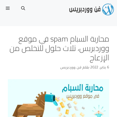
نتقل
لى
لمحتوى
القا
محاربة السبام spam في موقع
ووردبريس، ثلاث حلول للتخلص من
الإزعاج
6 يناير، 2022
بقلم
فن ووردبريس